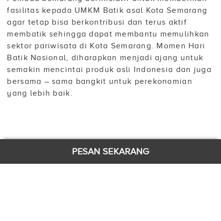
fasilitas kepada UMKM Batik asal Kota Semarang
agar tetap bisa berkontribusi dan terus aktif
membatik sehingga dapat membantu memulihkan
sektor pariwisata di Kota Semarang. Momen Hari
Batik Nasional, diharapkan menjadi ajang untuk
semakin mencintai produk asli Indonesia dan juga
bersama – sama bangkit untuk perekonomian
yang lebih baik.
PESAN SEKARANG
KONTAK
Jl. Iskandarsyah Raya No. 65 Jakarta 12160
Telp: (62-21) 29127788 Fax: (62-21) 29126677
Email:
info@grandhika-hotel.com