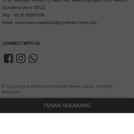
Jl. Dr. Mansyur No.169, Tj. Rejo, Kec. Medan Sunggal, Kota Medan,
Sumatera Utara 20122
Telp: +62 61 42081234
Email: reservation.setiabudi@grandhika-hotel.com
CONNECT WITH US
© Copyright
GranDhika Setiabudi Medan
2026. All Right
Reserved.
PESAN SEKARANG