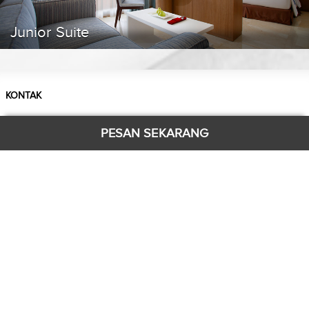
Junior Suite
KONTAK
Jl. Dr. Mansyur No.169, Tj. Rejo, Kec. Medan Sunggal, Kota Medan,
PESAN SEKARANG
Sumatera Utara 20122
Telp: +62 61 42081234
Email: reservation.setiabudi@grandhika-hotel.com
CONNECT WITH US